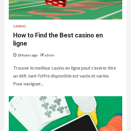
1
How to Find the Best casino en
CASINO
ligne
How to Find the Best casino en
ligne
2
18 hours ago
admin
Où Trouver Un Bonus Casino
En Ligne
Trouver le meilleur casino en ligne peut s'avérer être
un défi, tant l'offre disponible est vaste et variée.
3
Pour naviguer...
Top Reasons to Play at a
Reliable Casino en Ligne