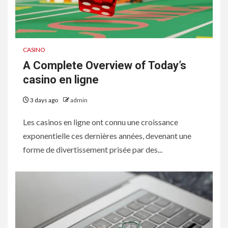
CASINO
A Complete Overview of Today’s
casino en ligne
3 days ago
admin
Les casinos en ligne ont connu une croissance
exponentielle ces dernières années, devenant une
forme de divertissement prisée par des...