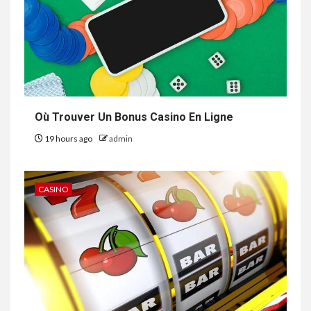
Où Trouver Un Bonus Casino En Ligne
19 hours ago
admin
CASINO